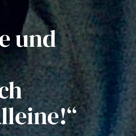
e und
ich
lleine!“